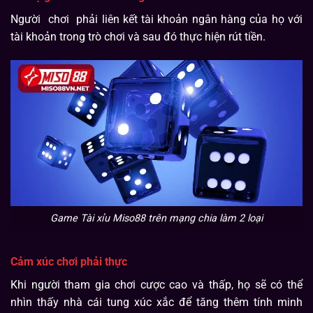
Người chơi phải liên kết tài khoản ngân hàng của họ với
tài khoản trong trò chơi và sau đó thực hiện rút tiền.
Game Tài xỉu Miso88 trên mạng chia làm 2 loại
Cảm xúc chơi phải thực
Khi người tham gia chơi cược cao và thấp, họ sẽ có thể
nhìn thấy nhà cái tung xúc xắc để tăng thêm tính minh