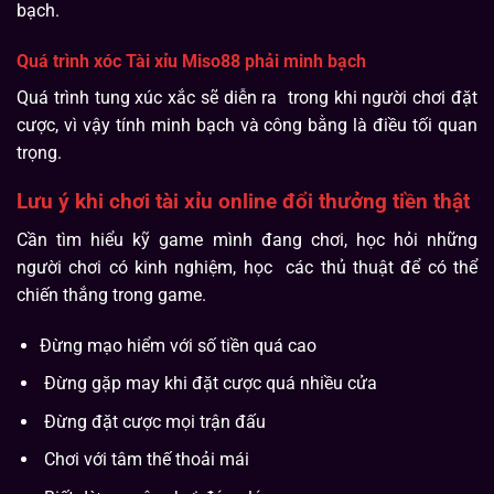
bạch.
Quá trình xóc Tài xỉu Miso88 phải minh bạch
Quá trình tung xúc xắc sẽ diễn ra trong khi người chơi đặt
cược, vì vậy tính minh bạch và công bằng là điều tối quan
trọng.
Lưu ý khi chơi tài xỉu online đổi thưởng tiền thật
Cần tìm hiểu kỹ game mình đang chơi, học hỏi những
người chơi có kinh nghiệm, học các thủ thuật để có thể
chiến thắng trong game.
Đừng mạo hiểm với số tiền quá cao
Đừng gặp may khi đặt cược quá nhiều cửa
Đừng đặt cược mọi trận đấu
Chơi với tâm thế thoải mái