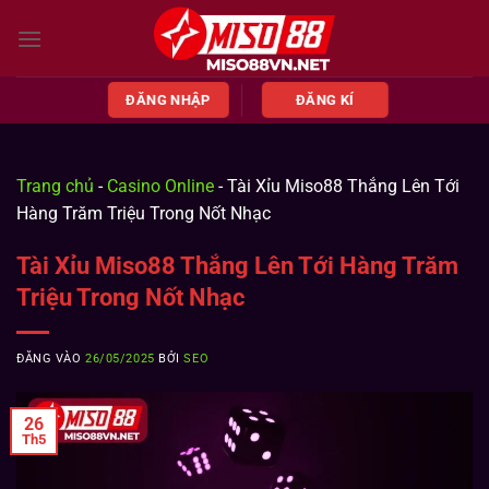
Bỏ
qua
nội
dung
ĐĂNG NHẬP
ĐĂNG KÍ
Trang chủ
-
Casino Online
-
Tài Xỉu Miso88 Thắng Lên Tới
Hàng Trăm Triệu Trong Nốt Nhạc
Tài Xỉu Miso88 Thắng Lên Tới Hàng Trăm
Triệu Trong Nốt Nhạc
ĐĂNG VÀO
26/05/2025
BỞI
SEO
26
Th5