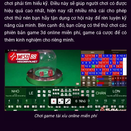
chơi phải tìm hiểu kỹ. Điều này sẽ giúp người chơi có được
hiệu quả cao nhất, hiện nay rất nhiều nhà cái cho phép
chơi thử nên bạn hãy tận dụng cơ hội này để rèn luyện kỹ
năng của mình. Bên cạnh đó, bạn cũng có thể thử chơi các
phiên bản game 3d online miễn phí, game cá cược để có
thêm kinh nghiệm cho riêng mình.
Chơi game tài xỉu online miễn phí