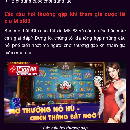
Biết dừng cuộc chơi đúng lúc
Các câu hỏi thường gặp khi tham gia cược tài
xỉu Misi88
Bạn mới bắt đầu chơi tài xỉu Misi88 và còn nhiều thắc mắc
cần giải đáp? Đừng lo, chúng tôi đã tổng hợp những câu
hỏi phổ biến nhất mà người chơi thường gặp khi tham gia
cược như sau:.
Các câu hỏi thường gặp