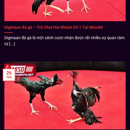
Digmaan đá gà – Trò Chơi Hút Khách Số 1 Tại Miso88
Digmaan đá gà là một sảnh cược nhận được rất nhiều sự quan tâm
từ [...]
26
Th5