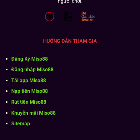
người chơi.
HƯỚNG DẪN THAM GIA
Đăng Ký Miso88
Đăng nhập Miso88
Tải app Miso88
Nạp tiền Miso88
Rút tiền Miso88
Khuyễn mãi Miso88
Sitemap