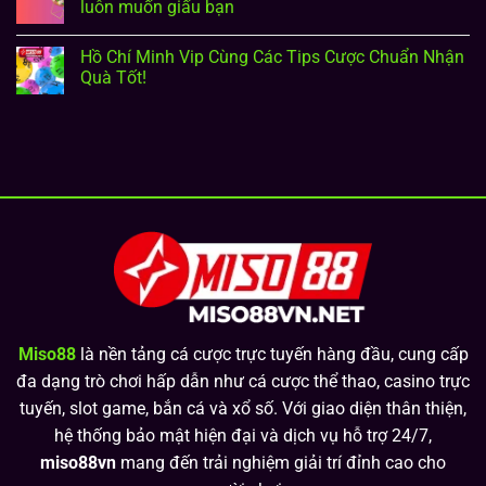
luôn muốn giấu bạn
Hồ Chí Minh Vip Cùng Các Tips Cược Chuẩn Nhận
Quà Tốt!
Miso88
là nền tảng cá cược trực tuyến hàng đầu, cung cấp
đa dạng trò chơi hấp dẫn như cá cược thể thao, casino trực
tuyến, slot game, bắn cá và xổ số. Với giao diện thân thiện,
hệ thống bảo mật hiện đại và dịch vụ hỗ trợ 24/7,
miso88vn
mang đến trải nghiệm giải trí đỉnh cao cho