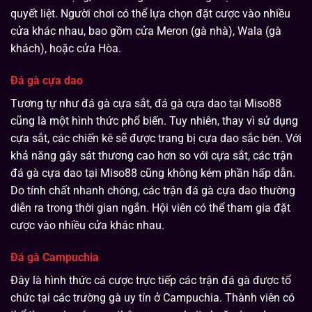
quyết liệt. Người chơi có thể lựa chọn đặt cược vào nhiều
cửa khác nhau, bao gồm cửa Meron (gà nhà), Wala (gà
khách), hoặc cửa Hòa.
Đá gà cựa dao
Tương tự như đá gà cựa sắt, đá gà cựa dao tại Miso88
cũng là một hình thức phổ biến. Tuy nhiên, thay vì sử dụng
cựa sắt, các chiến kê sẽ được trang bị cựa dao sắc bén. Với
khả năng gây sát thương cao hơn so với cựa sắt, các trận
đá gà cựa dao tại Miso88 cũng không kém phần hấp dẫn.
Do tính chất nhanh chóng, các trận đá gà cựa dao thường
diễn ra trong thời gian ngắn. Hội viên có thể tham gia đặt
cược vào nhiều cửa khác nhau.
Đá gà Campuchia
Đây là hình thức cá cược trực tiếp các trận đá gà được tổ
chức tại các trường gà uy tín ở Campuchia. Thành viên có