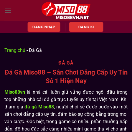
Bỏ
qua
nội
dung
ĐĂNG NHẬP
ĐĂNG KÍ
Trang chủ
-
Đá Gà
ĐÁ GÀ
Đá Gà Miso88 – Sân Chơi Đẳng Cấp Uy Tín
Số 1 Hiện Nay
Miso88vn
là nhà cái luôn giữ vững được ngôi đầu trong
top những nhà cái đá gà trực tuyến uy tín tại Việt Nam. Khi
tham gia
đá gà Miso88
, người chơi sẽ được bước vào một
sân chơi đẳng cấp uy tín, đảm bảo sự công bằng trong mọi
ván cược. Đặc biệt, trong game có nhiều phần thưởng hấp
dẫn, đồ họa đặc sắc cùng nhiều mini game thú vị cho anh