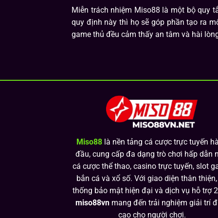
Miễn trách nhiệm Miso88 là một bộ quy tắ
quy định này thì họ sẽ góp phần tạo ra m
game thủ đều cảm thấy an tâm và hài lòng
Miso88
là nền tảng cá cược trực tuyến h
đầu, cung cấp đa dạng trò chơi hấp dẫn 
cá cược thể thao, casino trực tuyến, slot g
bắn cá và xổ số. Với giao diện thân thiện,
thống bảo mật hiện đại và dịch vụ hỗ trợ 2
miso88vn
mang đến trải nghiệm giải trí đ
cao cho người chơi.