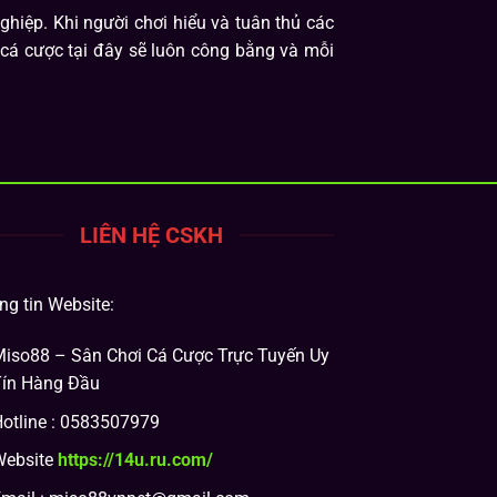
hiệp. Khi người chơi hiểu và tuân thủ các
 cá cược tại đây sẽ luôn công bằng và mỗi
LIÊN HỆ CSKH
ng tin Website:
iso88 – Sân Chơi Cá Cược Trực Tuyến Uy
ín Hàng Đầu
otline : 0583507979
Website
https://14u.ru.com/