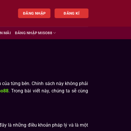
ĐĂNG NHẬP
ĐĂNG KÍ
N MÃI
ĐĂNG NHẬP MISO88
ụ của từng bên. Chính sách này không phải
so88
. Trong bài viết này, chúng ta sẽ cùng
đây là những điều khoản pháp lý và là một