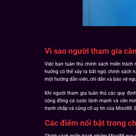
Vì sao người tham gia cầ
Việc bạn tuân thủ chính sách miễn trách 
huống có thể xảy ra bất ngờ, chính sách 
một hướng dẫn viên, chỉ dẫn và bảo vệ ngư
Khi người tham gia tuân thủ các quy đị
cộng đồng cá cược lành mạnh và văn min
tranh chấp và củng cố uy tín của Miso88. 
Các điểm nổi bật trong c
Chính sách miễn trách nhiệm Miso88 quy đ