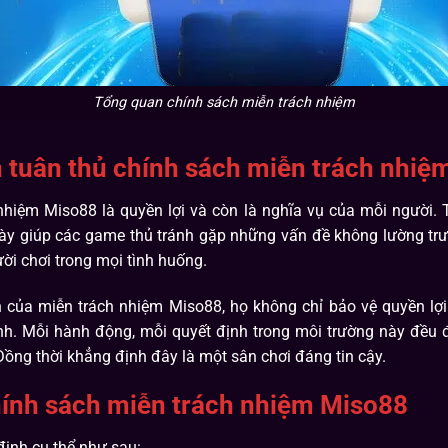
Tổng quan chính sách miễn trách nhiệm
n tuân thủ chính sách miễn trách nhiệ
nhiệm Miso88 là quyền lợi và còn là nghĩa vụ của mỗi người. 
này giúp các game thủ tránh gặp những vấn đề không lường tr
ời chơi trong mọi tình huống.
nh của miễn trách nhiệm Miso88, họ không chỉ bảo vệ quyền l
h. Mỗi hành động, mỗi quyết định trong môi trường này đều đ
Đồng thời khẳng định đây là một sân chơi đáng tin cậy.
hính sách miễn trách nhiệm Miso88
ịnh cụ thể như sau: