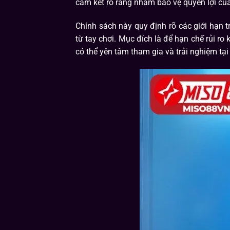
cam kết rõ ràng nhằm bảo vệ quyền lợi củ
Chính sách này quy định rõ các giới hạn
từ tay chơi. Mục đích là để hạn chế rủi ro
có thể yên tâm tham gia và trải nghiệm tạ