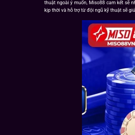
thuật ngoài ý muốn, Miso88 cam kết sẽ n
kịp thời và hỗ trợ từ đội ngũ kỹ thuật sẽ 