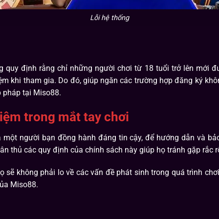
Lỗi hệ thống
 quy định rằng chỉ những người chơi từ 18 tuổi trở lên mới 
iệm khi tham gia. Do đó, giúp ngăn các trường hợp đăng ký khôn
 pháp tại Miso88.
iệm trong mắt tay chơi
 một người bạn đồng hành đáng tin cậy, để hướng dẫn và bảo 
n thủ các quy định của chính sách này giúp họ tránh gặp rắc rố
ọ sẽ không phải lo về các vấn đề phát sinh trong quá trình ch
 của Miso88.