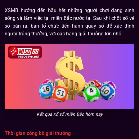
XSMB hướng đến hầu hết những người chơi đang sinh
sống và làm việc tại miền Bắc nước ta. Sau khi chốt số vé
số bán ra, ban tổ chức tiến hành quay số để xác định
người trúng thưởng, với các hạng giải thưởng lớn nhỏ.
Kết quả xổ số miền Bắc hôm nay
Thời gian công bố giải thưởng