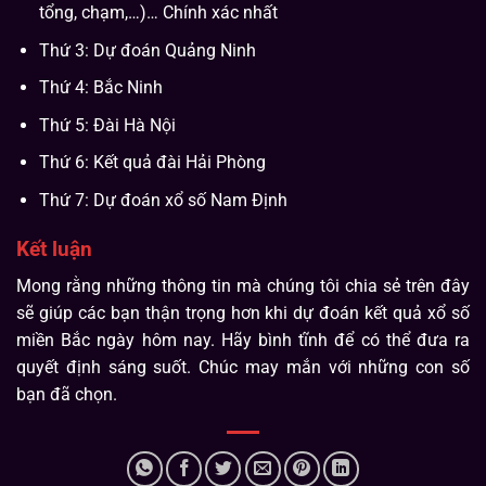
tổng, chạm,…)… Chính xác nhất
Thứ 3: Dự đoán Quảng Ninh
Thứ 4: Bắc Ninh
Thứ 5: Đài Hà Nội
Thứ 6: Kết quả đài Hải Phòng
Thứ 7: Dự đoán xổ số Nam Định
Kết luận
Mong rằng những thông tin mà chúng tôi chia sẻ trên đây
sẽ giúp các bạn thận trọng hơn khi dự đoán kết quả xổ số
miền Bắc ngày hôm nay. Hãy bình tĩnh để có thể đưa ra
quyết định sáng suốt. Chúc may mắn với những con số
bạn đã chọn.