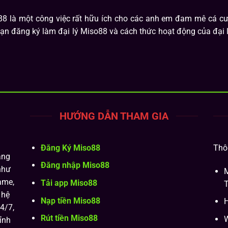
88 là một công việc rất hữu ích cho các anh em đam mê cá cược
bạn đăng ký làm đại lý Miso88 và cách thức hoạt động của đại l
HƯỚNG DẪN THAM GIA
Đăng Ký Miso88
Thô
àng
Đăng nhập Miso88
như
M
ame,
Tải app Miso88
T
 hệ
Nạp tiền Miso88
H
4/7,
Rút tiền Miso88
ỉnh