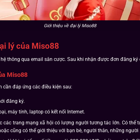
Giới thiệu về đại lý Miso88
ại lý của Miso88
 hệ thông qua email sân cược. Sau khi nhận được đơn đăng ký c
của Miso88
ạn cần đáp ứng các điều kiện sau:
ới đăng ký.
ại, máy tính, laptop có kết nối Internet.
 các trang mạng xã hội có lượng người tương tác lớn. Có thể t
hoặc cũng có thể giới thiệu với bạn bè, người thân, những ngư