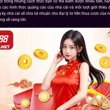
ột trong những cách thức bạn có thể kiếm được nhiều tiền, nân
ua các hình thức quảng cáo của nhà cái và mỗi lượt giới thiệu
ký, nhà cái sẽ chia lợi nhuận cho đại lý từ tiền thua cược của n
ồng sẽ càng lớn.