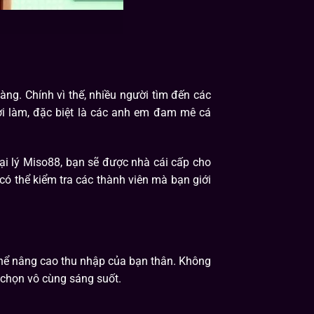
dàng. Chính vì thế, nhiều người tìm đến các
ười làm, đặc biệt là các anh em đam mê cá
ại lý Miso88, bạn sẽ được nhà cái cấp cho
có thể kiểm tra các thành viên mà bạn giới
 thể nâng cao thu nhập của bạn thân. Không
 chọn vô cùng sáng suốt.