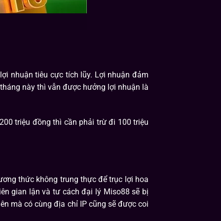
lợi nhuận tiêu cực tích lũy. Lợi nhuận đảm
 tháng này thì vẫn được hưởng lợi nhuận là
00 triệu đồng thì cần phải trừ đi 100 triệu
ơng thức không trung thực để trục lợi hoa
ên gian lận và tư cách đại lý Miso88 sẽ bị
viên mà có cùng địa chỉ IP cũng sẽ được coi