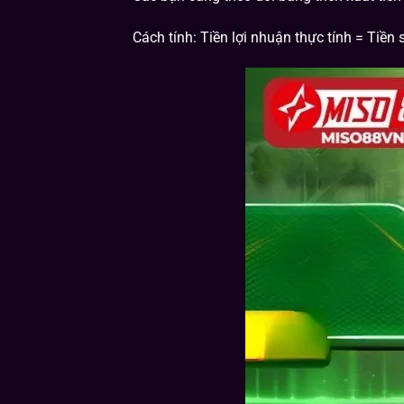
Cách tính: Tiền lợi nhuận thực tính = Tiền