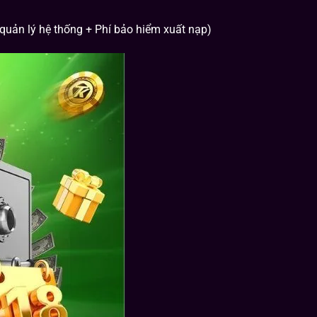
í quản lý hệ thống + Phí bảo hiểm xuất nạp)