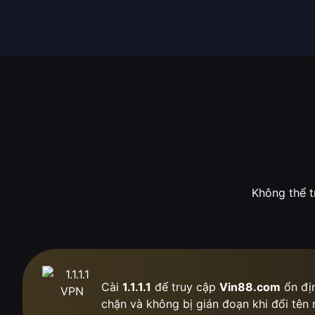
Không thể t
Cài
1.1.1.1
để truy cập
Vin88.com
ổn địn
chặn
và không bị gián đoạn khi đổi tên